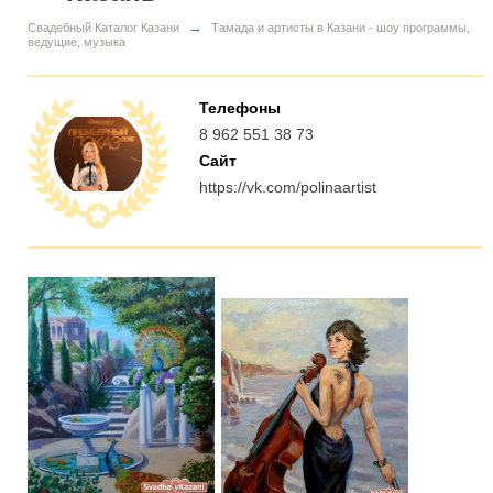
→
Свадебный Каталог Казани
Тамада и артисты в Казани - шоу программы,
ведущие, музыка
Телефоны
8 962 551 38 73
Сайт
https://vk.com/polinaartist