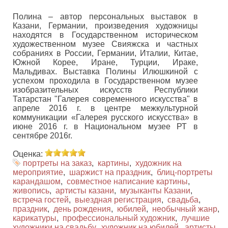
Полина – автор персональных выставок в
Казани, Германии, произведения художницы
находятся в Государственном историческом
художественном музее Свияжска и частных
собраниях в России, Германии, Италии, Китае,
Южной Корее, Иране, Турции, Ираке,
Мальдивах. Выставка Полины Илюшкиной с
успехом проходила в Государственном музее
изобразительных искусств Республики
Татарстан "Галерея современного искусства" в
апреле 2016 г. в центре межкультурной
коммуникации «Галерея русского искусства» в
июне 2016 г. в Национальном музее РТ в
сентябре 2016г.
Оценка:
портреты на заказ
,
картины
,
художник на
мероприятие
,
шаржист на праздник
,
блиц-портреты
карандашом
,
совместное написание картины
,
живопись
,
артисты казани
,
музыканты Казани
,
встреча гостей
,
выездная регистрация
,
свадьба
,
праздник
,
день рождения
,
юбилей
,
необычный жанр
,
карикатуры
,
профессиональный художник
,
лучшие
художники на свадьбу
,
художник на юбилей
,
артисты